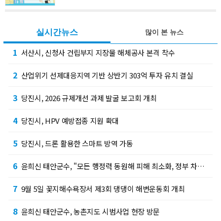
실시간뉴스
많이 본 뉴스
1
서산시, 신청사 건립부지 지장물 해체공사 본격 착수
2
산업위기 선제대응지역 기반 상반기 303억 투자 유치 결실
3
당진시, 2026 규제개선 과제 발굴 보고회 개최
4
당진시, HPV 예방접종 지원 확대
5
당진시, 드론 활용한 스마트 방역 가동
6
윤희신 태안군수, "모든 행정력 동원해 피해 최소화, 정부 차원의 결단 촉구"
7
9월 5일 꽃지해수욕장서 제3회 댕댕이 해변운동회 개최
8
윤희신 태안군수, 농촌지도 시범사업 현장 방문