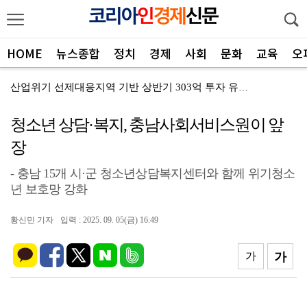
HOME
뉴스종합
정치
경제
사회
문화
교육
오
산업위기 선제대응지역 기반 상반기 303억 투자 유치 …
당진시, 2026 규제개선 과제 발굴 보고회 개최
청소년 상담·복지, 충남사회서비스원이 앞
당진시, HPV 예방접종 지원 확대
장
당진시, 드론 활용한 스마트 방역 가동
- 충남 15개 시·군 청소년상담복지센터와 함께 위기청소
년 보호망 강화
윤희신 태안군수, "모든 행정력 동원해 피해 최소화, …
9월 5일 꽃지해수욕장서 제3회 댕댕이 해변운동회 개최…
황신민 기자
입력 : 2025. 09. 05(금) 16:49
윤희신 태안군수, 농촌지도 시범사업 현장 방문
가
가
서산 부성산서 백제 마형 토우·下 자 기와 출토
동문근린공원에 양면형 재난·안전 전광판