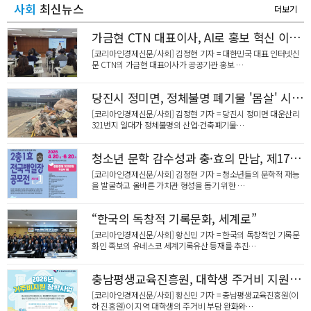
사회
최신뉴스
더보기
가금현 CTN 대표이사, AI로 홍보 혁신 이끈다
[코리아인경제신문/사회] 김정현 기자 = 대한민국 대표 인터넷신
문 CTN의 가금현 대표이사가 공공기관 홍보 …
당진시 정미면, 정체불명 폐기물 '몸살' 시 행정은 '솜방망이 지도' 일관
[코리아인경제신문/사회] 김정현 기자 = 당진시 정미면 대운산리
321번지 일대가 정체불명의 산업·건축폐기물…
청소년 문학 감수성과 충·효의 만남, 제17회 2충1효 전국백일장 공모전 개최
[코리아인경제신문/사회] 김정현 기자 = 청소년들의 문학적 재능
을 발굴하고 올바른 가치관 형성을 돕기 위한 …
“한국의 독창적 기록문화, 세계로”
[코리아인경제신문/사회] 황신민 기자 = 한국의 독창적인 기록문
화인 족보의 유네스코 세계기록유산 등재를 추진…
충남평생교육진흥원, 대학생 주거비 지원 확대... 학업 안정망 강화
[코리아인경제신문/사회] 황신민 기자 = 충남평생교육진흥원(이
하 진흥원)이 지역 대학생의 주거비 부담 완화와…