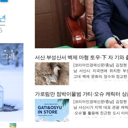
의 본격적인 출발
께 지난 성과를
핵심 정책 지침과
열린 소통의 자
 시청 대회의실에
서산 부성산서 백제 마형 토우·下 자 기와 
[코리아인경제신문/충남] 김정현 
남 서산시 지곡면에 위치한 부
고대 백제 문화의 정수와 정교한
을 엿볼 수 있는 귀중한 유구와 
발굴돼 학계의 이목이 쏠리고 있
는 백제 시대 군현의 치소(행정 
대중국 교류의 핵심 요충지로 
[코리아인경제신문/충남] 김정현 
산성의 전체 현황과…
남 서산시가 지역 대표 관광 캐릭
·오슈'를 활용해 친근한 도시 이
하고 방문객들에게 다채로운 즐
선사한다. 서산시는 오는 8월 8