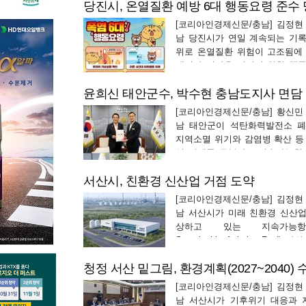
당진시, 온열질환 예방 6대 행동요령 준수
까지 이틀간 성연면 왕정리 일
중인 여름 테마파크 현장에서 '가
[코리아인경제신문/충남] 김정현 
업스토어'를 전격 …
남 당진시가 연일 계속되는 기
위로 온열질환 위험이 고조됨에
생명과 건강을 지키기 위한 행
및 재난 대응 체계 가동에 총력
윤희신 태안군수, 박수현 충남도지사 면담
있다. 당진시(시장 김기재)는 8월
기승을 부리는 폭염에 따른 온
[코리아인경제신문/충남] 황신민 
를 예방하기 위해 시민…
남 태안군이 석탄화력발전소 폐
지역소멸 위기와 감염병 확산 등
역 난제를 극복하고 지속가능한
동력을 확보하기 위해 충청남도
서산시, 친환경 신산업 거점 도약
정책 공조에 나섰다. 윤희신 태
난 7월 29일 정부청사를 전격 방
[코리아인경제신문/충남] 김정현 
어, 지난 8월 4일 박수…
남 서산시가 미래 친환경 신산
상하고 있는 지속가능항공유
Sustainable Aviation Fuel)
성과 지역 석유화학 산업의 고
총력을 기울이고 있다. 서산시는
[코리아인경제신문/충남] 김정현 
남 서산시가 기후위기 대응과 