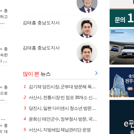
 김기
서 김
= 충
립하고
김태흠 충남도지사
 행정
한 조
(시장
 '직
새롭게
김태흠 충남도지사
= 충
신속한
치 등
 위해
섰다.
많이 본
뉴스
1
김기재 당진시장, 군부대 방문해 폭염 속 장병 격려
= 충
험으로
2
서산시, 전통시장 빈 점포 39개소 신규 입점 완료
 쾌적
인 방
3
당진시, 일본 다이센시 청소년 방문단 초청
산시는
서산 대산항, 중국 크루즈선 비지오호 2차 기항 성료
4
윤희신 태안군수, 정부청사 방문, 국비 확보 총력전
= 충
5
서산시, 지방세입 체납관리단 운영
의 대