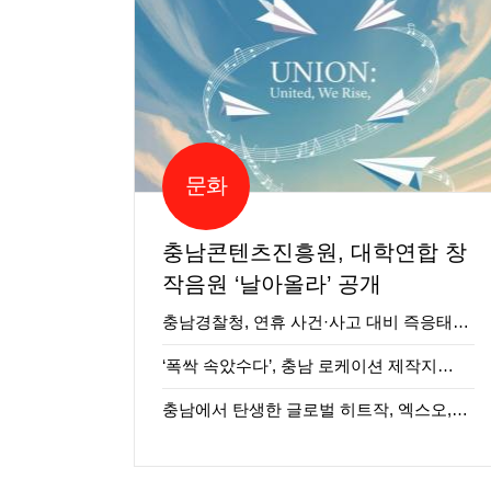
문화
충남콘텐츠진흥원, 대학연합 창
작음원 ‘날아올라’ 공개
충남경찰청, 연휴 사건·사고 대비 즉응태…
‘폭싹 속았수다’, 충남 로케이션 제작지…
충남에서 탄생한 글로벌 히트작, 엑스오,…