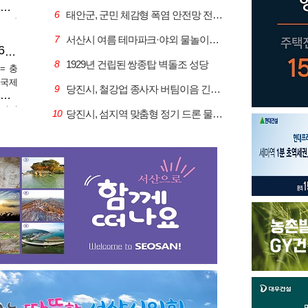
상부한
6
태안군, 군민 체감형 폭염 안전망 전격 가동
로 빠
천진동
7
서산시 여름 테마파크·야외 물놀이장, 도심 속 피서지로 대호응
당진터미널-청주국제공항 직통 고속버스 노선 6일 신설
8
1929년 건립된 쌍종탑 벽돌조 성당
= 충
주국제
9
당진시, 철강업 종사자 버팀이음 긴급 고용안정 지원
기업인
당진버
10
당진시, 섬지역 맞춤형 정기 드론 물류서비스 시연회 성료
속버스