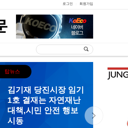
로그인
회원가입
|
탑뉴스
김기재 당진시장 임기
1호 결재는 자연재난
대책,시민 안전 행보
시동