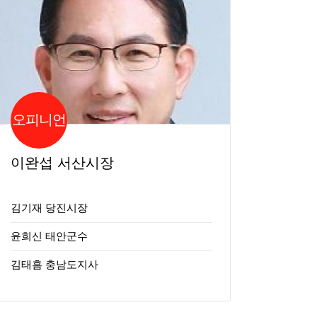
오피니언
이완섭 서산시장
김기재 당진시장
윤희신 태안군수
김태흠 충남도지사