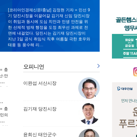
[코리아인경제신문/충남] 김정현 기자 = 민선 9
기 당진시정을 이끌어갈 김기재 신임 당진시장
이 취임과 동시에 도심 치안과 민생 안전을 위
한 선제적 방재 행정을 도정 최우선 과제로 전
면에 내걸었다. 당진시는 김기재 당진시장이
지난 1일 공식 취임식 직후 여름철 극한 호우와
태풍 등 풍수해 리…
오피니언
= 충
난·안
 비상
이완섭 서산시장
공 재
. 서
근린공
만 시민과 합심해 역대 최고 안심 체전 만들…
하고,
김기재 당진시장
= 충
도민의
청남도
 대회
격적인
윤희신 태안군수