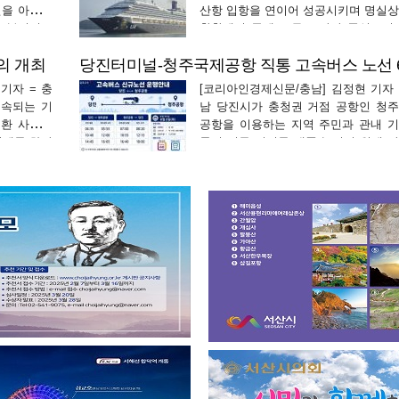
년을 아우르
산항 입항을 연이어 성공시키며 명실
을 본격적으
환황해권 국제 크루즈 관광 중심도시
월 3일 시
르게 자리매김하고 있다. 서산시는 
의 개최
부…
방국제크루즈 소속 국제 크루즈선…
기자 = 충
[코리아인경제신문/충남] 김정현 기자 
지속되는 기
남 당진시가 충청권 거점 공항인 청
질환 사망사
공항을 이용하는 지역 주민과 관내 
피해를 차단
들의 이동 편의를 대폭 높이기 위해 
전 점검 체
스터미널과 청주공항을 잇는 직통 고
장…
노선을 전격 신설한다. 당진시(시…