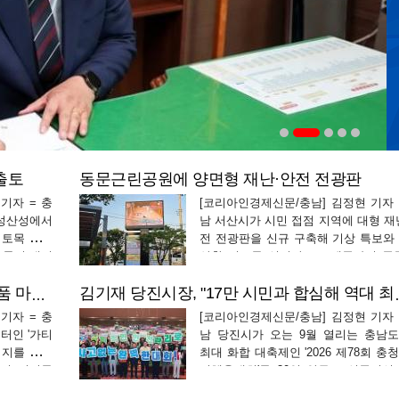
출토
동문근린공원에 양면형 재난·안전 전광판
기자 = 충
[코리아인경제신문/충남] 김정현 기자 
성산성에서
남 서산시가 시민 접점 지역에 대형 재
 토목 기술
전 전광판을 신규 구축해 기상 특보와
유물이 대거
상황 정보를 실시간으로 제공하며 공
다. 서산시
난 안전 망을 한층 촘촘히 다지고 있다
중심지)이자
산시는 동문동 167-25번지 일원 동문
가로림만 점박이물범 가티·오슈 캐릭터 상품 마케팅
김기재 당진시장, "17
알려진 부성
원에 양면형 재난·안전 전광판을 신설
기자 = 충
[코리아인경제신문/충남] 김정현 기자 
시험 가동을 거쳐…
터인 '가티
남 당진시가 오는 9월 열리는 충남
미지를 제고
최대 화합 대축제인 '2026 제78회 충
길 거리를
민체육대회'를 30일 앞두고 성공적인
일부터 9일
개최와 완벽한 현장 지원을 위한 본