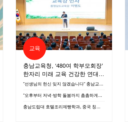
교육
충남교육청, ‘480여 학부모회장’
한자리 미래 교육 건강한 연대
다진다
"선생님의 헌신 잊지 않겠습니다" 충남교…
"오후부터 저녁·방학 돌봄까지 촘촘하게…
충남도립대 호텔조리제빵학과, 중국 칭다…