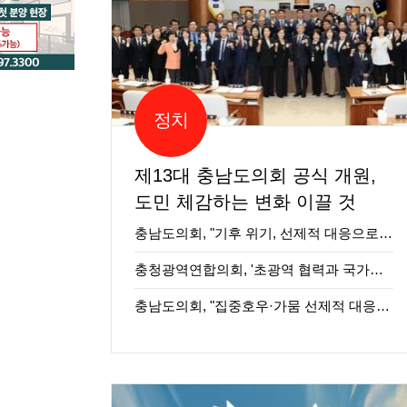
정치
제13대 충남도의회 공식 개원,
도민 체감하는 변화 이끌 것
충남도의회, "기후 위기, 선제적 대응으로…
충청광역연합의회, '초광역 협력과 국가균…
충남도의회, "집중호우·가뭄 선제적 대응…