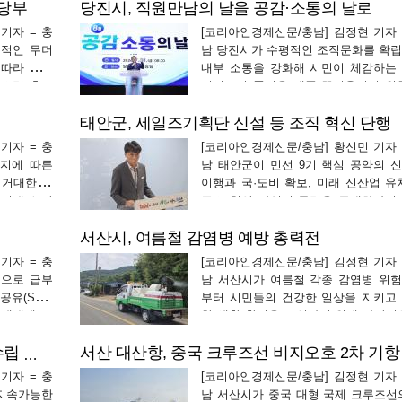
 당부
당진시, 직원만남의 날을 공감·소통의 날로
원에서 운영
카운트다운에 들어갔다. 당진시(시장
티·오슈 팝
재)는 지난 8월 4일 당진시청 대강당에
기자 = 충
[코리아인경제신문/충남] 김정현 기자 
기재 당진시장, 김선호…
록적인 무더
남 당진시가 수평적인 조직문화를 확
 따라 시민
내부 소통을 강화해 시민이 체감하는
동요령 홍보
서비스의 품질을 대폭 끌어올리기 위
을 기울이고
직 내부 체질 개선에 나섰다. 당진시
태안군, 세일즈기획단 신설 등 조직 혁신 단행
 5일 최근
김기재)는 매월 관례적으로 개최해 오던
열질환 피해
원만남의 날'을 '공감·소통의 날'로 
기자 = 충
[코리아인경제신문/충남] 황신민 기자 
명칭과 운영 방식을…
지에 따른
남 태안군이 민선 9기 핵심 공약의 
 거대한 지
이행과 국·도비 확보, 미래 신산업 유
 미래 성장
주요 현안 사업의 동력을 극대화하기
와의 강력한
강도 높은 조직 개편과 체질 개선에 나
서산시, 여름철 감염병 예방 총력전
안군수는 지
태안군은 8월 5일 군청 브리…
문한 데 이
기자 = 충
[코리아인경제신문/충남] 김정현 기자 
업으로 급부
남 서산시가 여름철 각종 감염병 위
(SAF,
부터 시민들의 건강한 일상을 지키고
 산업 생태계 조
한 생활 환경을 조성하기 위해 다각적
도화를 위해
역 및 예방 체계를 전격 가동한다. 서
 현재 지…
지난 4월부터 모기, 파리 등 매개…
청정 서산 밑그림, 환경계획(2027~2040) 수립 용역 착수보고회 개…
기자 = 충
[코리아인경제신문/충남] 김정현 기자 
지속가능한
남 서산시가 중국 대형 국제 크루즈선